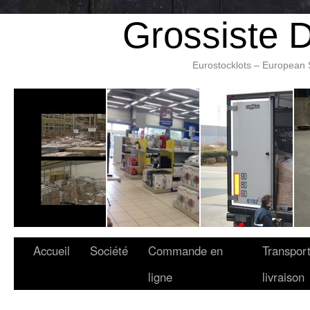
Grossiste 
Eurostocklots – European 
Accueil
Société
Commande en
Transport
ligne
livraison