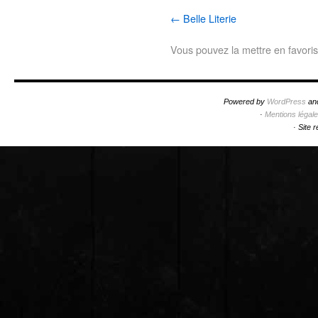
Belle Literie
Vous pouvez la mettre en favori
Powered by
WordPress
an
·
Mentions légal
·
Site 