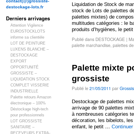
contact(@)grossiste-
Liquidation de Stock de ma
destockage-lots.fr
stock de Lots de palettes 
palettes mixtes) de composi
Derniers arrivages
multitudes catégories : le ba
Attention Vigilence
produits d’hygiènes, le pet
EUROSTOCKLOTS
informe sa clientèle
Publié dans
DESTOCKAGE
|
Ma
LOT DE PEINTURE
palette marchandise
,
palettes d
LUXENS BLANCHE –
DESTOCKAGE
EXPORT
Palette mixte 
OPPORTUNITÉ
GROSSISTE –
grossiste
LIQUIDATION STOCK
COMPLET VISSERIE
Publié le
21/05/2011
par
Grossis
INDUSTRIELLE
Palette retours Amazon
Destockage de palettes mixt
électronique – 100%
arrivage de 90 palettes mix
Déstockage high-tech
à nombreuses catégories tell
pour professionnels
décoration, les bibelots, l
LOT GROSSISTE
enfant, le petit …
Continuer
SANITAIRE –
RECEVEURS EXTRA-