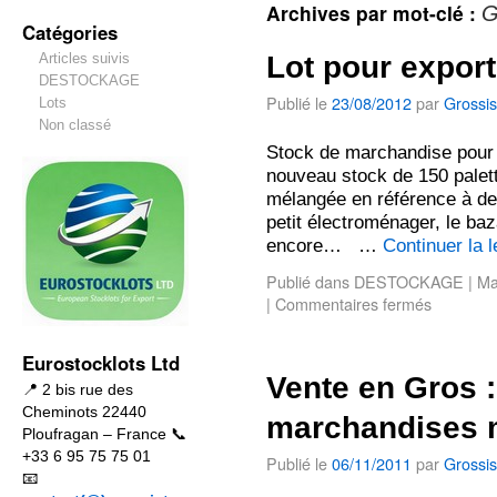
Archives par mot-clé :
G
Catégories
Articles suivis
Lot pour export
DESTOCKAGE
Publié le
23/08/2012
par
Grossis
Lots
Non classé
Stock de marchandise pour 
nouveau stock de 150 palet
mélangée en référence à de
petit électroménager, le baza
encore… …
Continuer la 
Publié dans
DESTOCKAGE
|
Ma
|
Commentaires fermés
Eurostocklots Ltd
Vente en Gros :
📍 2 bis rue des
Cheminots 22440
marchandises 
Ploufragan – France 📞
+33 6 95 75 75 01
Publié le
06/11/2011
par
Grossis
📧