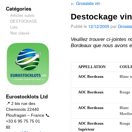
←
Grossiste vin
Catégories
Destockage vin
Articles suivis
DESTOCKAGE
Publié le
12/12/2005
par
Grossis
Lots
Non classé
Veuillez trouver ci-jointes 
Bordeaux que nous avons en
APPELLATION
COUL
AOC Bordeaux
Blanc s
AOC Bordeaux
Rouge
Eurostocklots Ltd
📍 2 bis rue des
AOC Bordeaux
Blanc
Cheminots 22440
Moelle
Ploufragan – France 📞
+33 6 95 75 75 01
AOC Bordeaux
Rouge
📧
Supérieur