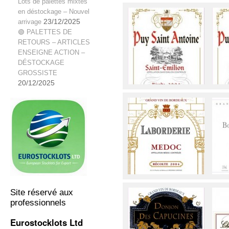
Lots de palettes mixtes
en déstockage – Nouvel
arrivage
23/12/2025
🟢 PALETTES DE
RETOURS – ARTICLES
ENSEIGNE ACTION –
DÉSTOCKAGE
GROSSISTE
20/12/2025
Site réservé aux
professionnels
Eurostocklots Ltd