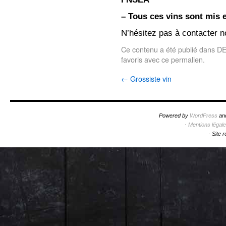
– Tous ces vins sont mis 
N’hésitez pas à contacter n
Ce contenu a été publié dans
D
favoris avec
ce permalien
.
←
Grossiste vin
Powered by
WordPress
an
·
Mentions légal
·
Site 