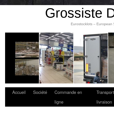
Grossiste 
Eurostocklots – European 
Accueil
Société
Commande en
Transport
ligne
livraison