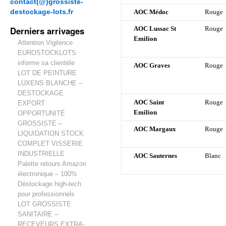
contact(@)grossiste-
destockage-lots.fr
AOC Médoc
Rouge
Derniers arrivages
AOC Lussac St
Rouge
Emilion
Attention Vigilence
EUROSTOCKLOTS
informe sa clientèle
AOC Graves
Rouge
LOT DE PEINTURE
LUXENS BLANCHE –
DESTOCKAGE
AOC Saint
Rouge
EXPORT
Emilion
OPPORTUNITÉ
GROSSISTE –
AOC Margaux
Rouge
LIQUIDATION STOCK
COMPLET VISSERIE
INDUSTRIELLE
AOC Sauternes
Blanc
Palette retours Amazon
électronique – 100%
Déstockage high-tech
pour professionnels
LOT GROSSISTE
SANITAIRE –
RECEVEURS EXTRA-