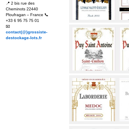
📍 2 bis rue des
Cheminots 22440
Ploufragan – France 📞
+33 6 95 75 75 01
📧
contact(@)grossiste-
destockage-lots.fr