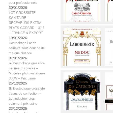
pour professionnels
30/01/2026
LOT GROSSISTE
SANITAIRE –
RECEVEURS EXTRA-
PLATS GODARD – 31 €
– FRANCE & EXPORT
19/01/2026
Destockage Lot de
peinture sous-couche de
marque Nuance
07/01/2026
☀️ Destockage grossiste
panneaux solaires –
Modules photovoltaïques
380W – Prix usine
25/12/2025
🧵 Destockage grossiste
tissus de confection –
Lot industriel gros
volume à prix usine
23/12/2025