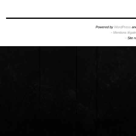
Powered by
WordPress
an
·
Mentions légal
·
Site 