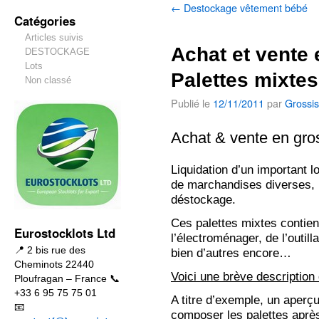
←
Destockage vêtement bébé
Catégories
Articles suivis
Achat et vente
DESTOCKAGE
Lots
Palettes mixtes
Non classé
Publié le
12/11/2011
par
Grossis
Achat & vente en gro
Liquidation d’un important 
de marchandises diverses, i
déstockage.
Ces palettes mixtes contien
Eurostocklots Ltd
l’électroménager, de l’outil
📍 2 bis rue des
bien d’autres encore…
Cheminots 22440
Voici une brève description 
Ploufragan – France 📞
+33 6 95 75 75 01
A titre d’exemple, un aperçu
📧
composer les palettes après