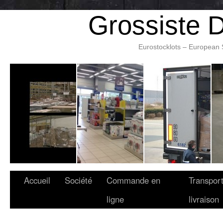
Grossiste 
Eurostocklots – European 
Accueil
Société
Commande en
Transport
ligne
livraison