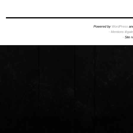
Powered by
WordPress
an
·
Mentions légal
·
Site 