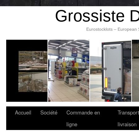
Grossiste 
Eurostocklots – European 
Accueil
Société
Commande en
Transport
ligne
livraison