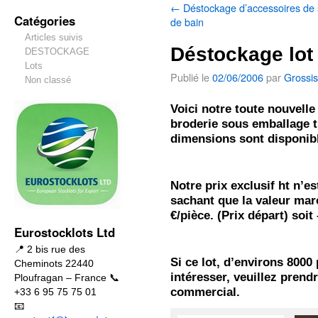
←
Déstockage d’accessoires de 
Catégories
de bain
Articles suivis
Déstockage lot
DESTOCKAGE
Lots
Publié le
02/06/2006
par
Grossis
Non classé
Voici notre
toute nouvelle
broderie sous emballage t
dimensions sont disponib
Notre prix exclusif ht n’e
sachant que la valeur ma
€/pièce. (Prix départ) soit
Eurostocklots Ltd
📍 2 bis rue des
Si ce lot, d’environs 8000
Cheminots 22440
intéresser, veuillez prend
Ploufragan – France 📞
commercial.
+33 6 95 75 75 01
📧