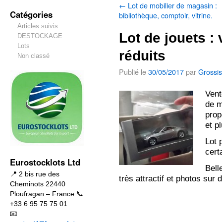
←
Lot de mobilier de magasin :
Catégories
bibliothèque, comptoir, vitrine.
Articles suivis
Lot de jouets :
DESTOCKAGE
Lots
réduits
Non classé
Publié le
30/05/2017
par
Grossis
Vent
de m
prop
et p
Lot 
cert
Eurostocklots Ltd
Bell
📍 2 bis rue des
très attractif et photos sur
Cheminots 22440
Ploufragan – France 📞
+33 6 95 75 75 01
📧