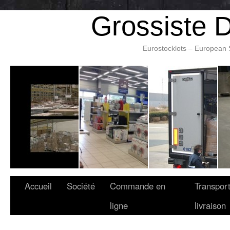
Grossiste 
Eurostocklots – European 
Accueil
Société
Commande en
Transport
ligne
livraison