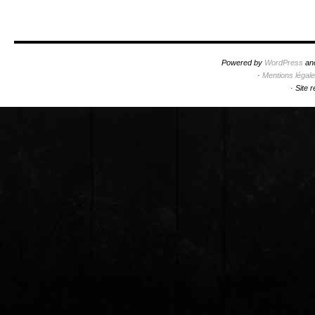
Powered by
WordPress
an
·
Mentions légal
·
Site 