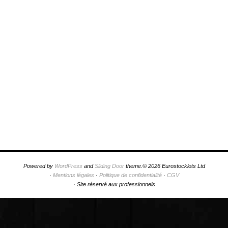
Powered by
WordPress
and
Sliding Door
theme.© 2026 Eurostocklots Ltd
·
Mentions légales
·
Politique de confidentialité
·
CGV
·
Site réservé aux professionnels