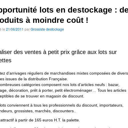
portunité lots en destockage : d
oduits à moindre coût !
é le
21/06/2011
par
Grossiste destockage
liser des ventes à petit prix grâce aux lots sur
ettes
itez d’arrivages réguliers de marchandises mixtes composées de divers
les issues de la distribution Française.
ombreuses catégories composent nos lots d’articles neufs : bazar,
llage, décoration, prêt à porter, petit électroménager… Tous les articles
eptibles de se trouver en magasin de discount.
lots conviennent à tous les professionnels du discount, importateurs,
ndeurs, grossistes, marchés, discounters..
 attractif à partir de 165 euros H.T. la palette.