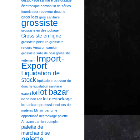
déstockage sanitaire
déstockage
électronique camion
fin de séries
fournisseur receveur douche.
gros lots
gros sanitaire
grossiste
grossiste en destockage
Grossiste en ligne
grossiste peinture
grossiste
retours Amazon camion
grossiste salle de bain
grossiste
Import-
vêtement
Export
Liquidation de
stock
liquidation receveur de
douche
liquidation sanitaire
lot bazar
lot
export
lot destockage
lot de boisson
lot sanitaire professionnel
lots de
matelas
Mirroir parfumé
opportunité destockage
palette
Amazon camion complet
palette de
marchandise
palette