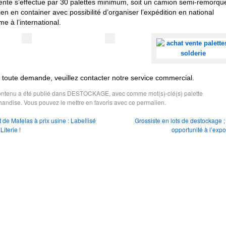
ente s’effectue par 30 palettes minimum, soit un camion semi-remorqu
ien en container avec possibilité d’organiser l’expédition en national
e à l’international.
 toute demande, veuillez contacter notre service commercial.
ntenu a été publié dans
DESTOCKAGE
, avec comme mot(s)-clé(s)
palette
handise
. Vous pouvez le mettre en favoris avec
ce permalien
.
 de Matelas à prix usine : Labellisé
Grossiste en lots de destockage 
Literie !
opportunité à l’expo