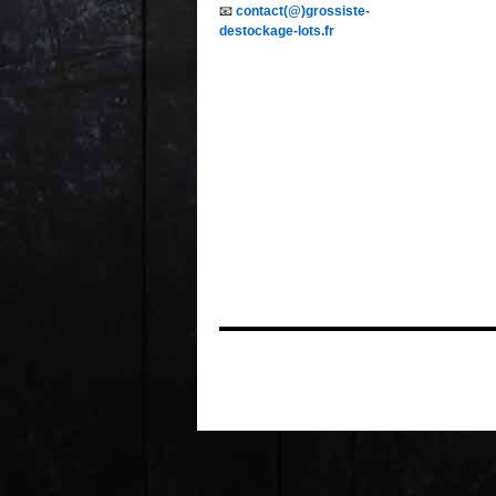
📧
contact(@)grossiste-
destockage-lots.fr