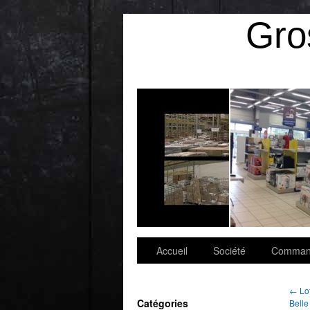
Gro
Information
Accueil
Société
Command
←
Lot
Catégories
Belle 