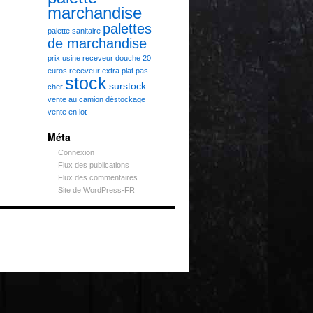
marchandise
palettes
palette sanitaire
de marchandise
prix usine
receveur douche 20
euros
receveur extra plat pas
stock
surstock
cher
vente au camion déstockage
vente en lot
Méta
Connexion
Flux des publications
Flux des commentaires
Site de WordPress-FR