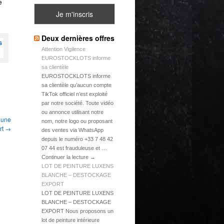
e
Deux dernières offres
Attention Vigilence
EUROSTOCKLOTS informe
sa clientèle
EUROSTOCKLOTS informe
sa clientèle qu’aucun compte
TikTok officiel n’est exploité
par notre société. Toute vidéo
ou annonce utilisant notre
; une
nom, notre logo ou proposant
rt
→
des ventes via WhatsApp
depuis le numéro +33 7 48 42
07 44 est frauduleuse et …
Continuer la lecture →
LOT DE PEINTURE LUXENS
BLANCHE – DESTOCKAGE
EXPORT
LOT DE PEINTURE LUXENS
BLANCHE – DESTOCKAGE
EXPORT Nous proposons un
lot de peinture intérieure