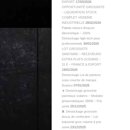
EXPORT
17/03/2026
OPPORTUNITÉ GROSSISTE
– LIQUIDATION STOCK
COMPLET VISSERIE
INDUSTRIELLE
28/02/2026
Palette retours Amazon
électronique – 100%
Déstockage high-tech pour
professionnels
30/01/2026
LOT GROSSISTE
SANITAIRE – RECEVEURS
EXTRA-PLATS GODARD –
31 € – FRANCE & EXPORT
19/01/2026
Destockage Lot de peinture
sous-couche de marque
Nuance
07/01/2026
☀️ Destockage grossiste
panneaux solaires – Modules
photovoltaïques 380W – Prix
usine
25/12/2025
🧵 Destockage grossiste
tissus de confection – Lot
industriel gros volume à prix
usine
23/12/2025