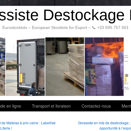
ssiste Destockage 
Eurostocklots – European Stocklots for Export – 📞 +33 695 757 501
e en ligne
Transport et livraison
Contactez-nous
Ment
 de Matelas à prix usine : Labellisé
Grossiste en lots de destockage 
Literie !
opportunité à l’expo