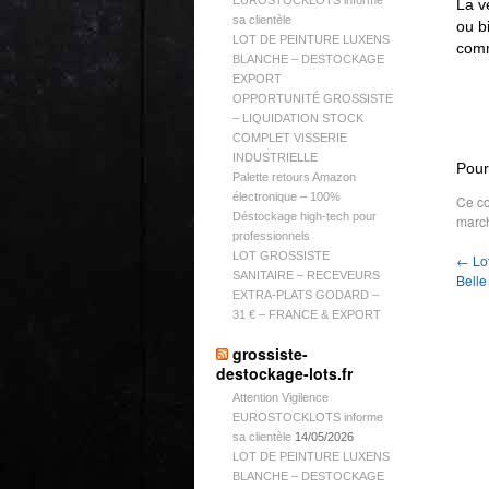
EUROSTOCKLOTS informe
La v
sa clientèle
ou b
LOT DE PEINTURE LUXENS
comm
BLANCHE – DESTOCKAGE
EXPORT
OPPORTUNITÉ GROSSISTE
– LIQUIDATION STOCK
COMPLET VISSERIE
INDUSTRIELLE
Pour
Palette retours Amazon
électronique – 100%
Ce co
Déstockage high-tech pour
marc
professionnels
LOT GROSSISTE
←
Lot
SANITAIRE – RECEVEURS
Belle 
EXTRA-PLATS GODARD –
31 € – FRANCE & EXPORT
grossiste-
destockage-lots.fr
Attention Vigilence
EUROSTOCKLOTS informe
sa clientèle
14/05/2026
LOT DE PEINTURE LUXENS
BLANCHE – DESTOCKAGE