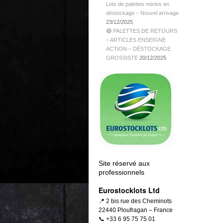
Lots de palettes mixtes en
déstockage – Nouvel arrivage
23/12/2025
🟢 PALETTES DE RETOURS
– ARTICLES ENSEIGNE
ACTION – DÉSTOCKAGE
GROSSISTE
20/12/2025
Site réservé aux
professionnels
Eurostocklots Ltd
📍 2 bis rue des Cheminots
22440 Ploufragan – France
📞 +33 6 95 75 75 01