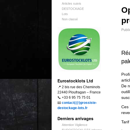
Articles suivis
Op
DESTOCKAGE
Lots
pr
Non classé
Publi
Réa
pal
Prof
Eurostocklots Ltd
artic
De n
📍 2 bis rue des Cheminots
outi
22440 Ploufragan – France
susc
📞 +33 6 95 75 75 01
📧
contact(@)grossiste-
Ces 
destockage-lots.fr
reve
Derniers arrivages
Tarif
Attention Vigilence