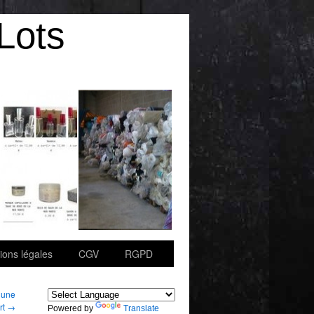
Lots
ions légales
CGV
RGPD
; une
rt
→
Powered by
Translate