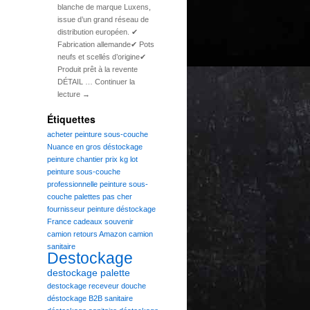
blanche de marque Luxens,
issue d’un grand réseau de
distribution européen. ✔
Fabrication allemande✔ Pots
neufs et scellés d’origine✔
Produit prêt à la revente
DÉTAIL … Continuer la
lecture →
Étiquettes
acheter peinture sous-couche
Nuance en gros déstockage
peinture chantier prix kg lot
peinture sous-couche
professionnelle peinture sous-
couche palettes pas cher
fournisseur peinture déstockage
France
cadeaux souvenir
camion retours Amazon
camion
sanitaire
Destockage
destockage palette
destockage receveur douche
déstockage B2B sanitaire