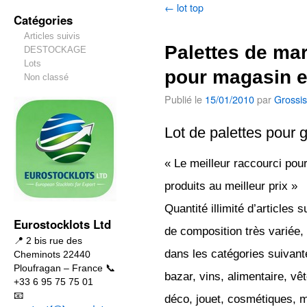
←
lot top
Catégories
Articles suivis
Palettes de ma
DESTOCKAGE
Lots
pour magasin 
Non classé
Publié le
15/01/2010
par
Grossis
Lot de palettes pour 
« Le meilleur raccourci pou
produits au meilleur prix »
Quantité illimité d’articles s
Eurostocklots Ltd
de composition très variée,
📍 2 bis rue des
dans les catégories suivant
Cheminots 22440
Ploufragan – France 📞
bazar, vins, alimentaire, vê
+33 6 95 75 75 01
📧
déco, jouet, cosmétiques, 