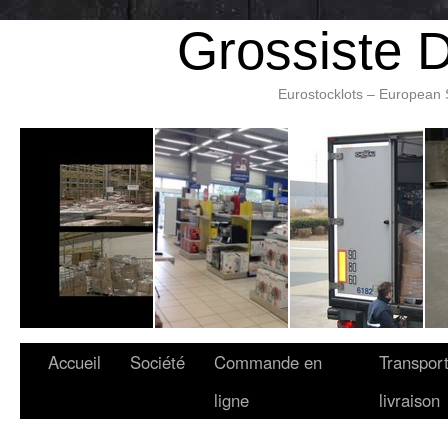
Grossiste 
Eurostocklots – European 
Accueil
Société
Commande en
Transport
ligne
livraison