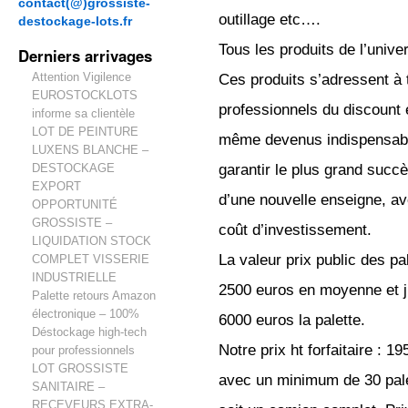
contact(@)grossiste-
outillage etc….
destockage-lots.fr
Tous les produits de l’unive
Derniers arrivages
Attention Vigilence
Ces produits s’adressent à 
EUROSTOCKLOTS
professionnels du discount 
informe sa clientèle
LOT DE PEINTURE
même devenus indispensab
LUXENS BLANCHE –
garantir le plus grand succ
DESTOCKAGE
EXPORT
d’une nouvelle enseigne, a
OPPORTUNITÉ
GROSSISTE –
coût d’investissement.
LIQUIDATION STOCK
La valeur prix public des pal
COMPLET VISSERIE
INDUSTRIELLE
2500 euros en moyenne et j
Palette retours Amazon
électronique – 100%
6000 euros la palette.
Déstockage high-tech
Notre prix ht forfaitaire : 195
pour professionnels
LOT GROSSISTE
avec un minimum de 30 pale
SANITAIRE –
RECEVEURS EXTRA-