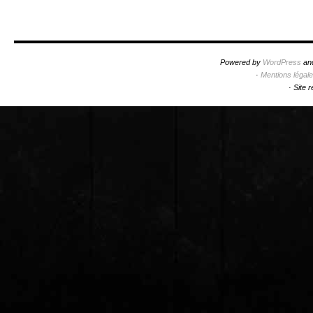
Powered by
WordPress
an
·
Mentions légal
·
Site 