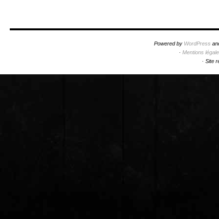
Powered by
WordPress
an
·
Mentions légal
·
Site 