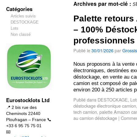
Archives par mot-clé :
s
Catégories
Articles suivis
Palette retour
DESTOCKAGE
– 100% Déstock
Lots
Non classé
professionnels
Publié le
30/01/2026
par
Grossis
Nous proposons à la vente 
électroniques, destinées e
déstockage, en vente au c
camion est composé de pale
environ 200 à 250 articles 
Eurostocklots Ltd
Publié dans
DESTOCKAGE
,
Lot
déstockage électronique camion
📍 2 bis rue des
tech camion
,
palette Amazon ca
Cheminots 22440
au camion déstockage
|
Comment
Ploufragan – France 📞
+33 6 95 75 75 01
📧