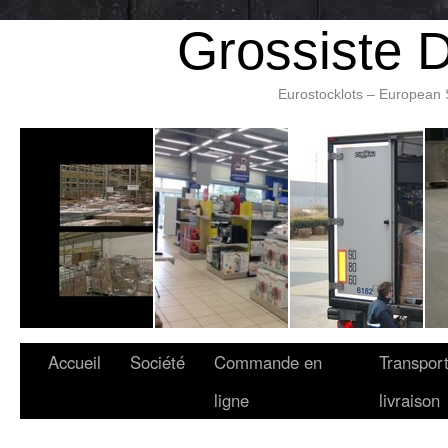
Grossiste 
Eurostocklots – European 
Accueil
Société
Commande en
Transport
ligne
livraison